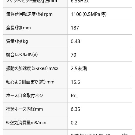
6.35Hex
ソケット/ビット差込寸法mm
1100（0.5MPa時）
無負荷回転速度（約）rpm
187
全長（約）mm
0.43
質量（約）kg
70
騒音レベルdB（A）
2.5未満
振動の加速度（3-axes）m/s2
15.5
軸心より側面まで（約）mm
Rc_
ホース口金取付ネジ
6.35
推奨ホース内径mm
0.2
※空気消費量m3/min