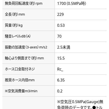
1700（0.5MPa時）
無負荷回転速度（約）rpm
229
全長（約）mm
0.53
質量（約）kg
70
騒音レベルdB（A）
2.5未満
振動の加速度（3-axes）m/s2
15.5
軸心より側面まで（約）mm
Rc_
ホース口金取付ネジ
6.35
推奨ホース内径mm
0.2
※空気消費量m3/min
※空気圧0.5MPa(Gauge)無
負荷時のデータです。●トル