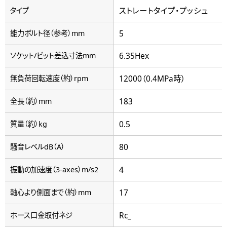
ストレートタイプ・プッシュ
タイプ
5
能力ボルト径（参考）mm
6.35Hex
ソケット/ビット差込寸法mm
12000（0.4MPa時）
無負荷回転速度（約）rpm
183
全長（約）mm
0.5
質量（約）kg
80
騒音レベルdB（A）
4
振動の加速度（3-axes）m/s2
17
軸心より側面まで（約）mm
Rc_
ホース口金取付ネジ