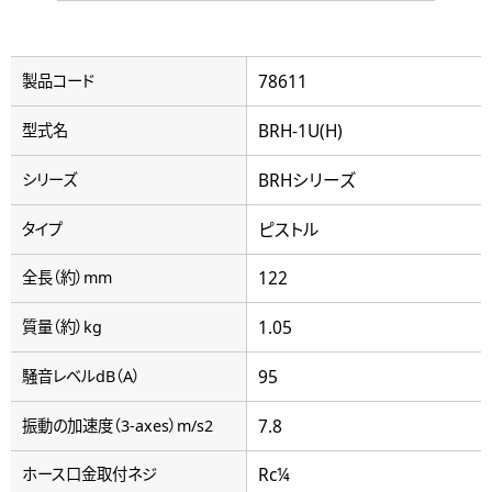
78611
製品コード
BRH-1U(H)
型式名
BRHシリーズ
シリーズ
ピストル
タイプ
122
全長（約）mm
1.05
質量（約）kg
95
騒音レベルdB（A）
7.8
振動の加速度（3-axes）m/s2
Rc¼
ホース口金取付ネジ