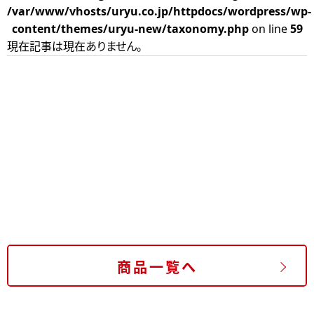
/var/www/vhosts/uryu.co.jp/httpdocs/wordpress/wp-
content/themes/uryu-new/taxonomy.php
on line
59
現在記事は現在ありません。
商品一覧へ