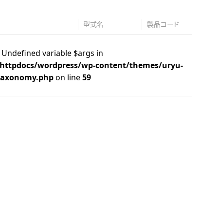
型式名
製品コード
: Undefined variable $args in
/httpdocs/wordpress/wp-content/themes/uryu-
taxonomy.php
on line
59