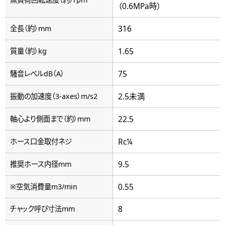
（0.6MPa時）
316
全長（約）mm
1.65
質量（約）kg
75
騒音レベルdB（A）
2.5未満
振動の加速度（3-axes）m/s2
22.5
軸心より側面まで（約）mm
Rc¼
ホース口金取付ネジ
9.5
推奨ホース内径mm
0.55
※空気消費量m3/min
8
チャック呼び寸法mm