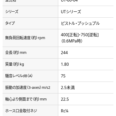
UTシリーズ
シリーズ
ピストル・プッシュプル
タイプ
400[正転]・750[逆転]
無負荷回転速度（約）rpm
（0.6MPa時）
244
全長（約）mm
1.80
質量（約）kg
75
騒音レベルdB（A）
2.5未満
振動の加速度（3-axes）m/s2
22.5
軸心より側面まで（約）mm
Rc¼
ホース口金取付ネジ