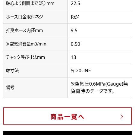
22.5
軸心より側面まで（約）mm
Rc¼
ホース口金取付ネジ
9.5
推奨ホース内径mm
0.50
※空気消費量m3/min
13
チャック呼び寸法mm
½-20UNF
軸寸法
※空気圧0.6MPa(Gauge)無
備考
負荷時のデータです。
商品一覧へ