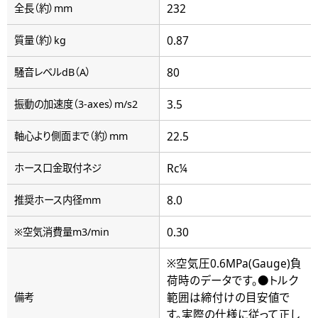
232
全長（約）mm
0.87
質量（約）kg
80
騒音レベルdB（A）
3.5
振動の加速度（3-axes）m/s2
22.5
軸心より側面まで（約）mm
Rc¼
ホース口金取付ネジ
8.0
推奨ホース内径mm
0.30
※空気消費量m3/min
※空気圧0.6MPa(Gauge)負
荷時のデータです。●トルク
範囲は締付けの目安値で
備考
す。実際の仕様に従って正し