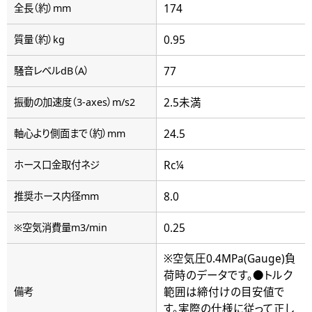
174
全長（約）mm
0.95
質量（約）kg
77
騒音レベルdB（A）
2.5未満
振動の加速度（3-axes）m/s2
24.5
軸心より側面まで（約）mm
Rc¼
ホース口金取付ネジ
8.0
推奨ホース内径mm
0.25
※空気消費量m3/min
※空気圧0.4MPa(Gauge)負
荷時のデータです。●トルク
範囲は締付けの目安値で
備考
す。実際の仕様に従って正し