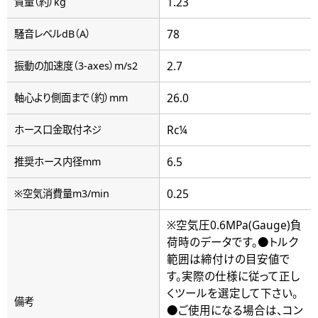
1.23
質量（約）kg
78
騒音レベルdB（A）
2.7
振動の加速度（3-axes）m/s2
26.0
軸心より側面まで（約）mm
Rc¼
ホース口金取付ネジ
6.5
推奨ホース内径mm
0.25
※空気消費量m3/min
※空気圧0.6MPa(Gauge)負
荷時のデータです。●トルク
範囲は締付けの目安値で
す。実際の仕様に従って正し
くツールを選定して下さい。
備考
●ご使用になる場合は、コン