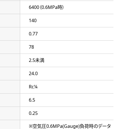
6400（0.6MPa時）
140
0.77
78
2.5未満
24.0
Rc¼
6.5
0.25
※空気圧0.6MPa(Gauge)負荷時のデータ