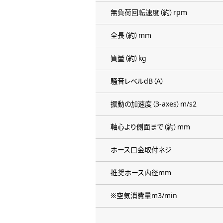
無負荷回転速度（約）rpm
全長（約）mm
質量（約）kg
騒音レベルdB（A）
振動の加速度（3-axes）m/s2
軸心より側面まで（約）mm
ホース口金取付ネジ
推奨ホース内径mm
※空気消費量m3/min