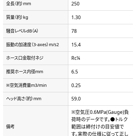
250
全長（約）mm
1.30
質量（約）kg
78
騒音レベルdB（A）
15.4
振動の加速度（3-axes）m/s2
Rc¼
ホース口金取付ネジ
6.5
推奨ホース内径mm
0.25
※空気消費量m3/min
59.0
ヘッド高さ（約）mm
※空気圧0.6MPa(Gauge)負
荷時のデータです。●トルク
範囲は締付けの目安値で
備考
す。実際の仕様に従って正し