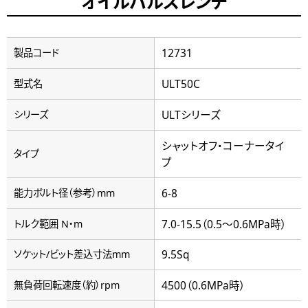
オイルパルスレンチ
12731
製品コード
ULT50C
型式名
ULTシリーズ
シリーズ
シャットオフ・コーナータイ
タイプ
プ
6-8
能力ボルト径（参考）mm
7.0-15.5（0.5～0.6MPa時）
トルク範囲 N・m
9.5Sq
ソケット/ビット差込寸法mm
4500（0.6MPa時）
無負荷回転速度（約）rpm