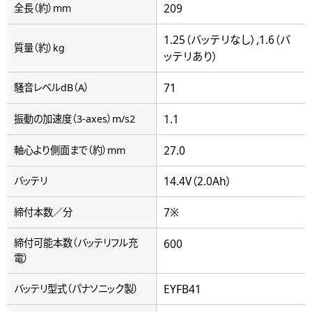
209
全長（約）mm
1.25（バッテリなし）,1.6（バ
質量（約）kg
ッテリあり）
71
騒音レベルdB（A）
1.1
振動の加速度（3-axes）m/s2
27.0
軸心より側面まで（約）mm
14.4V（2.0Ah）
バッテリ
7※
締付本数／分
締付可能本数（バッテリフル充
600
電）
EYFB41
バッテリ型式（パナソニック製）