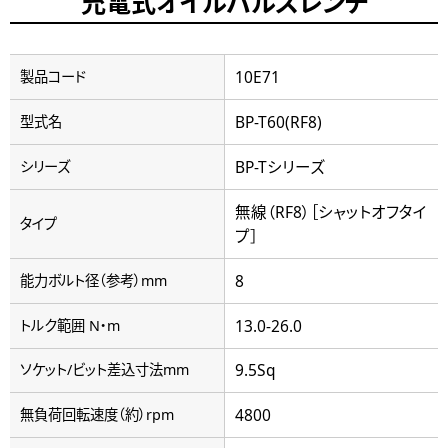
充電式オイルパルスレンチ
10E71
製品コード
BP-T60(RF8)
型式名
BP-Tシリーズ
シリーズ
無線（RF8）［シャットオフタイ
タイプ
プ］
8
能力ボルト径（参考）mm
13.0-26.0
トルク範囲 N・m
9.5Sq
ソケット/ビット差込寸法mm
4800
無負荷回転速度（約）rpm