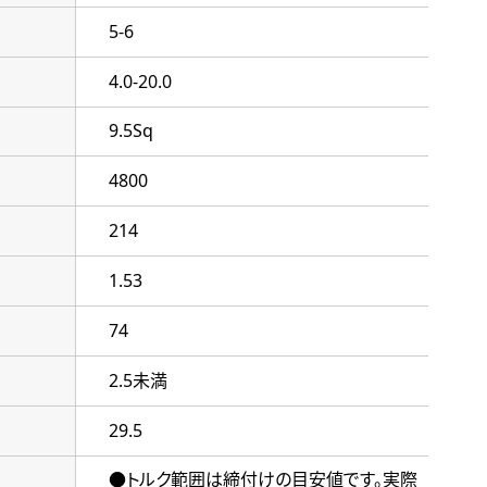
5-6
4.0-20.0
9.5Sq
4800
214
1.53
74
2.5未満
29.5
●トルク範囲は締付けの目安値です。実際