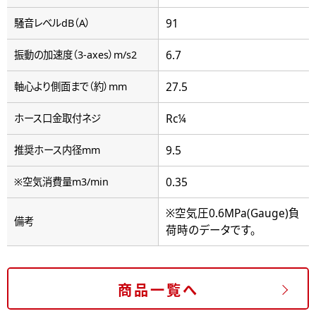
91
騒音レベルdB（A）
6.7
振動の加速度（3-axes）m/s2
27.5
軸心より側面まで（約）mm
Rc¼
ホース口金取付ネジ
9.5
推奨ホース内径mm
0.35
※空気消費量m3/min
※空気圧0.6MPa(Gauge)負
備考
荷時のデータです。
商品一覧へ