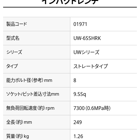
インパクトレンチ
01971
製品コード
UW-6SSHRK
型式名
UWシリーズ
シリーズ
ストレートタイプ
タイプ
8
能力ボルト径（参考）mm
9.5Sq
ソケット/ビット差込寸法mm
7300（0.6MPa時）
無負荷回転速度（約）rpm
249
全長（約）mm
1.26
質量（約）kg