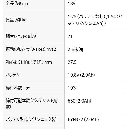
189
全長（約）mm
1.25（バッテリなし）,1.54（バ
質量（約）kg
ッテリあり（2.0Ah））
71
騒音レベルdB（A）
2.5未満
振動の加速度（3-axes）m/s2
27.5
軸心より側面まで（約）mm
10.8V（2.0Ah）
バッテリ
10※
締付本数／分
締付可能本数（バッテリフル充
650（2.0Ah）
電）
EYFB32（2.0Ah）
バッテリ型式（パナソニック製）