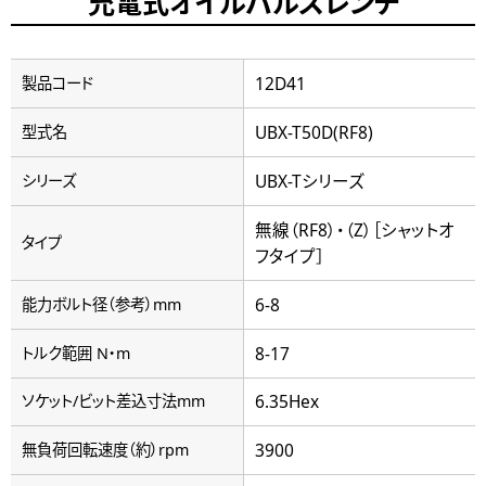
充電式オイルパルスレンチ
12D41
製品コード
UBX-T50D(RF8)
型式名
UBX-Tシリーズ
シリーズ
無線（RF8）・（Z）［シャットオ
タイプ
フタイプ］
6-8
能力ボルト径（参考）mm
8-17
トルク範囲 N・m
6.35Hex
ソケット/ビット差込寸法mm
3900
無負荷回転速度（約）rpm